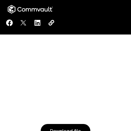
Share Allineamento dei piani di protezione e recovery
Share Allineamento dei piani di protezione e re
Share Allineamento dei piani di protezion
Copy Allineamento dei piani di prot
https://www.commvault.com/reso