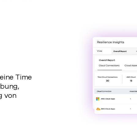
 eine Time
bung,
g von