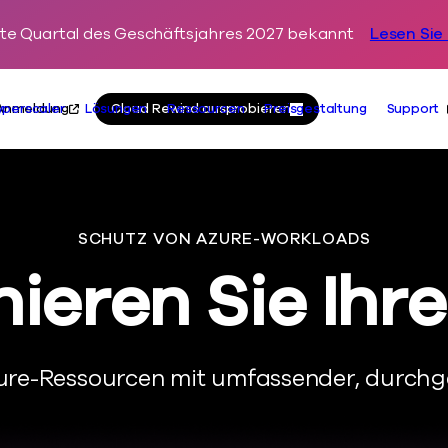
ste Quartal des Geschäftsjahres 2027 bekannt
Lesen Sie
Zum Inhalt springen
Primäre Seite
Aktionen
Anmeldung
Cloud Rewind ausprobieren
yperscaler
Lösungen
Ressourcen
Preisgestaltung
Support
SCHUTZ VON AZURE-WORKLOADS
nieren Sie Ihr
ure-Ressourcen mit umfassender, durchgä