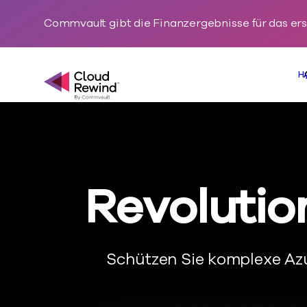
Commvault gibt die Finanzergebnisse für das er
H
Commvault Cloud Rewind
Revolutio
Schützen Sie komplexe Az