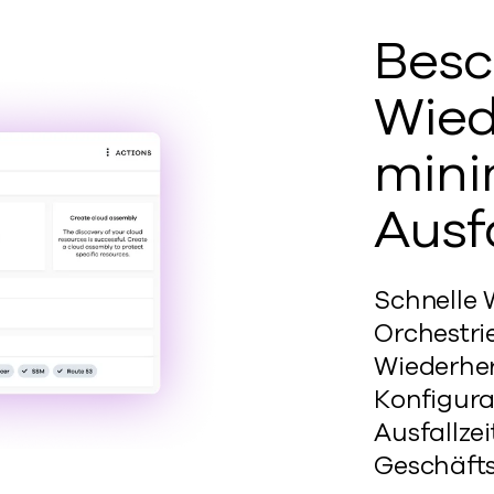
Besc
Wied
mini
Ausf
Schnelle 
Orchestri
Wiederhe
Konfigura
Ausfallze
Geschäfts