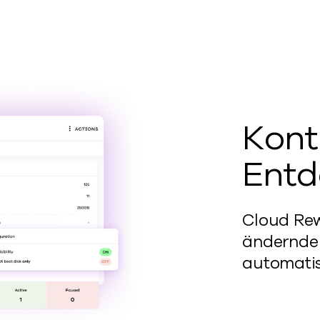
Kont
Ent
Cloud Rew
ändernde 
automatisc