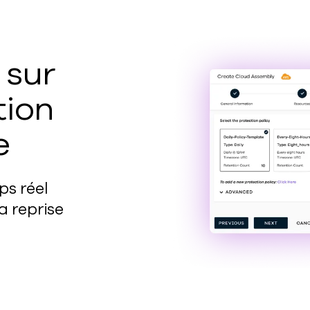
 sur
tion
se
ps réel
a reprise