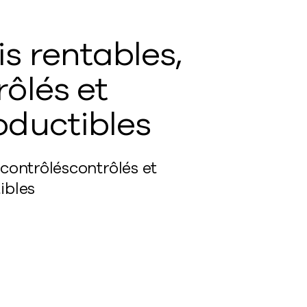
is rentables,
rôlés et
oductibles
contrôlés
contrôlés et
ibles