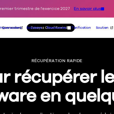
remier trimestre de l'exercice 2027
En savoir plus
Skip to content
Primaire
Actions
Connexion
Essayez Cloud Rewind
Hyperscalers
Solutions
Ressources
Tarification
Soutien
RÉCUPÉRATION RAPIDE
 récupérer l
are en quelq