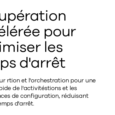
upération
élérée pour
miser les
ps d'arrêt
ur
r
tion et l'orchestration pour une
pide de l'activité
s
tions et les
es de configuration, réduisant
temps d'arrêt.