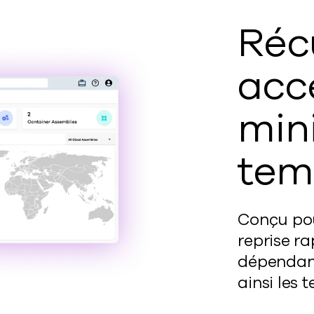
Réc
acc
mini
tem
Conçu po
reprise ra
dépendanc
ainsi les 