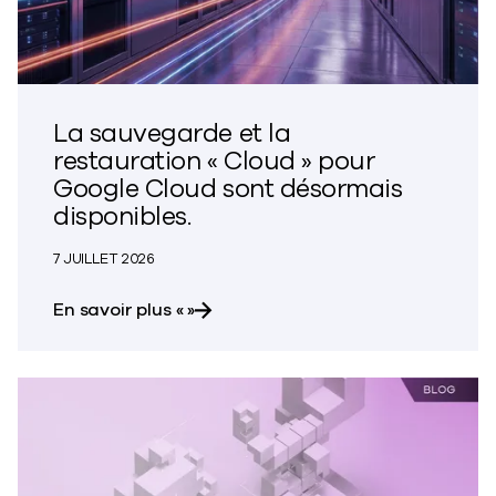
La sauvegarde et la
restauration « Cloud » pour
Google Cloud sont désormais
disponibles.
7 JUILLET 2026
sur la solution de sauvegarde et de 
Cloud
pour Google Cloud , désormais disp
En savoir plus
«
»