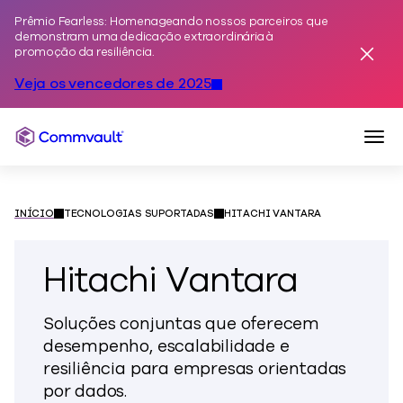
Prêmio Fearless: Homenageando nossos parceiros que
Pular para o conteúdo
demonstram uma dedicação extraordinária à
promoção da resiliência.
Dispen
Veja os vencedores de 2025
Nave
Commvault
INÍCIO
TECNOLOGIAS SUPORTADAS
HITACHI VANTARA
Hitachi Vantara
Soluções conjuntas que oferecem
desempenho, escalabilidade e
resiliência para empresas orientadas
por dados.