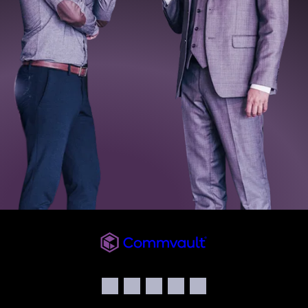
Commvault
Social
Facebook
Instagram
LinkedIn
Twitter
YouTube