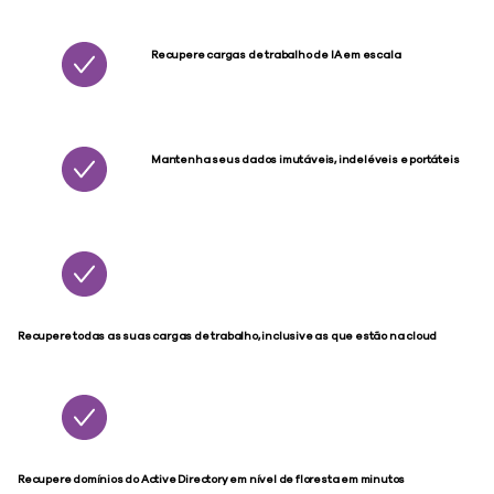
Recupere cargas de trabalho de IA em escala
Mantenha seus dados imutáveis, indeléveis e portáteis
Recupere todas as suas cargas de trabalho, inclusive as que estão na cloud
Recupere domínios do Active Directory em nível de floresta em minutos