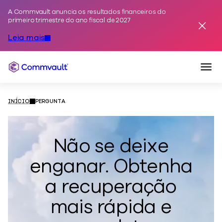
A Commvault anuncia os resultados financeiros do
Pular para o conteúdo
primeiro trimestre do ano fiscal de 2027
Dispen
Leia mais
Nave
Commvault
INÍCIO
PERGUNTA
Não se deixe
enganar. Obtenha
a recuperação
mais rápida e