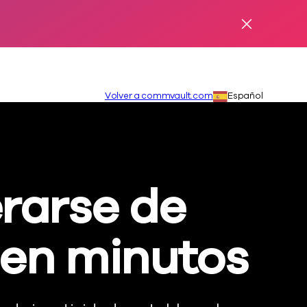
Desestimar
Secundaria
Idioma:
Volver a commvault.com
Español
rarse de
en minutos