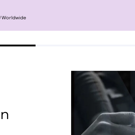
CU Worldwide
en