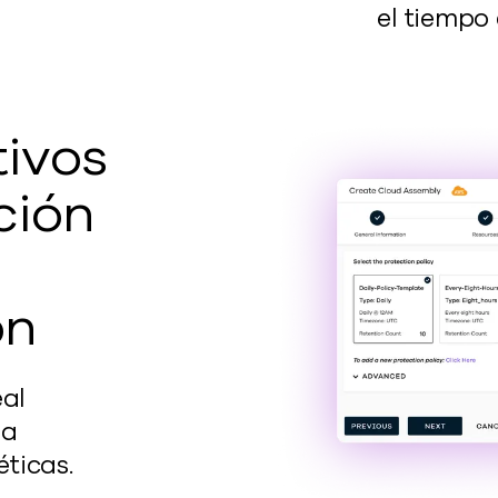
el tiempo 
ivos
ción
ón
eal
la
ticas.