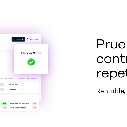
Prue
cont
repe
Rentable,