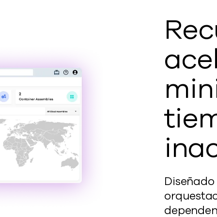
Rec
ace
min
tie
ina
Diseñado
orquestac
dependenc