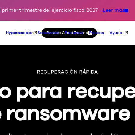
primer trimestre del ejercicio fiscal 2027
Leer más
Ir al contenido
Principal
Acciones
Iniciar sesión
Prueba Cloud Rewind
Hyperscalers
Soluciones
Recursos
Precios
Ayuda
RECUPERACIÓN RÁPIDA
o para recupe
e ransomware 