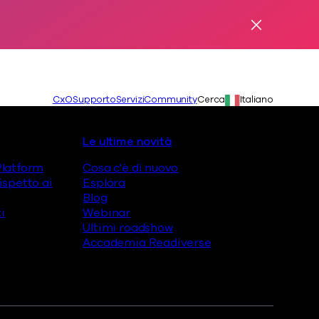
Avviso di d
iverse
enu Partner
Secondario
Lingua:
CxO
Supporto
Servizi
Community
Cerca
Italiano
Le ultime novità
latform
Cosa c'è di nuovo
spetto ai
Esplora
Blog
i
Webinar
Ultimi roadshow
Accademia Readiverse