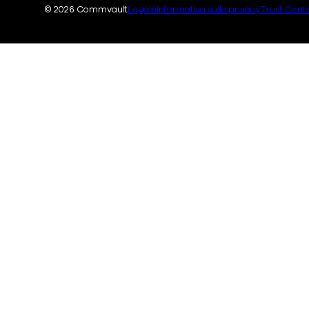
Legale
© 2026 Commvault
Legale
Informativa sulla privacy
Trust Cent