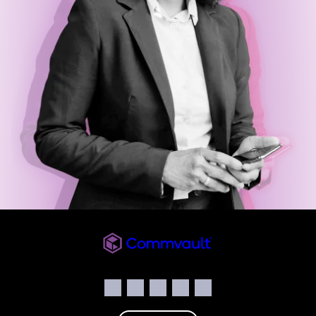
Commvault
Sociale
Facebook
Instagram
LinkedIn
Twitter
YouTube