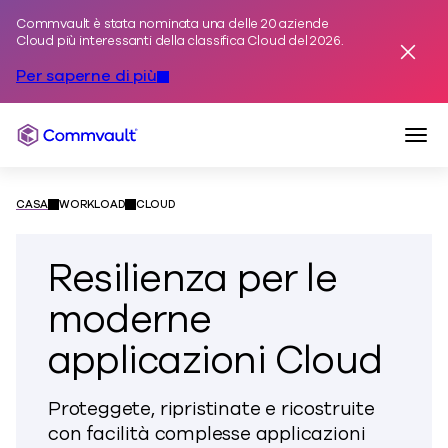
Commvault è stata nominata una delle 20 aziende
Vai al contenuto
Cloud più interessanti della classifica Cloud del 2026.
Avviso
Per saperne di più
Navi
Commvault
CASA
WORKLOAD
CLOUD
Resilienza per le
moderne
applicazioni Cloud
Proteggete, ripristinate e ricostruite
con facilità complesse applicazioni