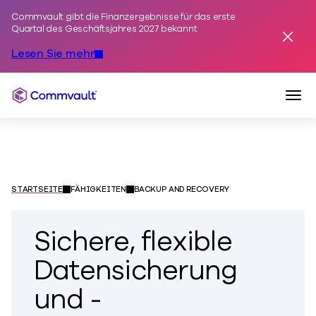
Commvault gibt die Finanzergebnisse für das erste
Zum Inhalt springen
Quartal des Geschäftsjahres 2027 bekannt
Alarm
Lesen Sie mehr
Navi
Commvault
STARTSEITE
FÄHIGKEITEN
BACKUP AND RECOVERY
Sichere, flexible
Datensicherung
und -