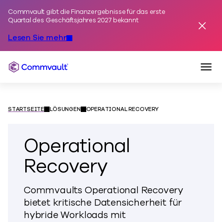
Commvault gibt die Finanzergebnisse für das erste
Zum Inhalt springen
Quartal des Geschäftsjahres 2027 bekannt
Alarm
Lesen Sie mehr
Navi
Commvault
STARTSEITE
LÖSUNGEN
OPERATIONAL RECOVERY
Operational
Recovery
Commvaults Operational Recovery
bietet kritische Datensicherheit für
hybride Workloads mit