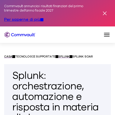
Commvault annuncia i risultati finanziari del primo
Vai al contenuto
trimestre dell'anno fiscale 2027
Avviso
Per saperne di più
Navi
Commvault
CASA
TECNOLOGIE SUPPORTATE
SPLUNK
SPLUNK SOAR
Splunk:
orchestrazione,
automazione e
risposta in materia