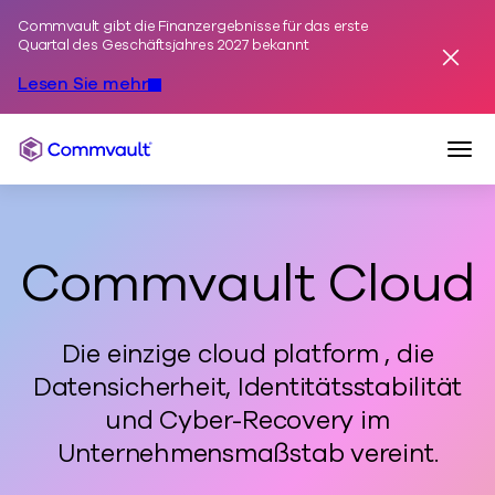
Commvault gibt die Finanzergebnisse für das erste
Zum Inhalt springen
Quartal des Geschäftsjahres 2027 bekannt
Alarm
Lesen Sie mehr
Navi
Commvault
Commvault Cloud
Die einzige cloud platform , die
Datensicherheit, Identitätsstabilität
und Cyber-Recovery im
Unternehmensmaßstab vereint.