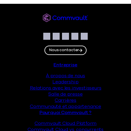
Commvault
Social
Facebook
Instagram
LinkedIn
Twitter
YouTube
Nous contacter
Pied de page
Entreprise
À propos de nous
Leadership
Relations avec les investisseurs
Salle de presse
Carrières
Communauté et appartenance
Pourquoi Commvault ?
Commvault Cloud Platform
Commvault Cloud vs. concurrents