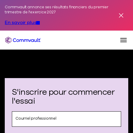
Commvault annonce ses résultats financiers du premier
Skip to content
trimestre de l'exercice 2027
Annuler
En savoir plus
Togg
Commvault
S'inscrire pour commencer
l'essai
Courriel professionnel