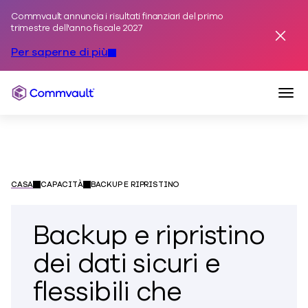
Commvault annuncia i risultati finanziari del primo
Vai al contenuto
trimestre dell'anno fiscale 2027
Avviso
Per saperne di più
Navi
Commvault
CASA
CAPACITÀ
BACKUP E RIPRISTINO
Backup e ripristino
dei dati sicuri e
flessibili che