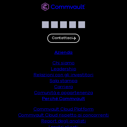
Commvault
Sociale
Facebook
Instagram
LinkedIn
Twitter
YouTube
Contattaci
Piè di pagina
Azienda
Chi siamo
Leadership
Relazioni con gli investitori
Sala stampa
Carriera
Comunità e appartenenza
Perché Commvault
Commvault Cloud Platform
Commvault Cloud rispetto ai concorrenti
Report degli analisti
I nostri clienti