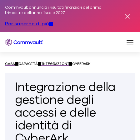
Commvault annuncia i risultati finanziari del primo
Vai al contenuto
trimestre dell'anno fiscale 2027
Avviso
Per saperne di più
Navi
Commvault
CASA
CAPACITÀ
INTEGRAZIONI
CYBERARK
Integrazione della
gestione degli
accessi e delle
identità di
CyberArk