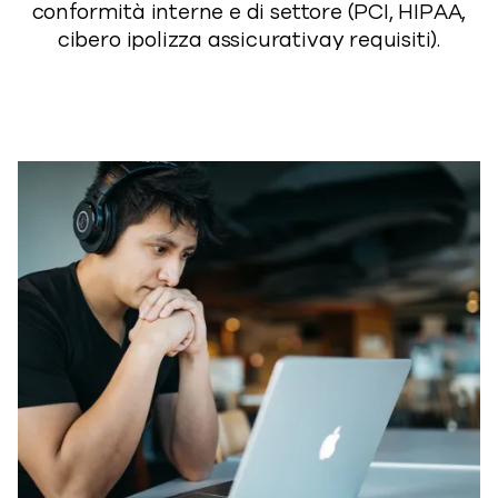
conformità interne e di settore (PCI,
HIP
A
A
,
c
ibero
i
polizza assicurativa
y
requisiti
).