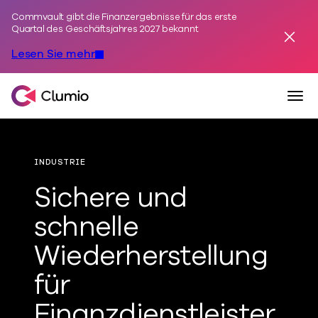
Commvault gibt die Finanzergebnisse für das erste
Zum Inhalt springen
Quartal des Geschäftsjahres 2027 bekannt
Alarm
Lesen Sie mehr
Navi
Clumio, ein Commvault-Unternehmen
INDUSTRIE
Sichere und
schnelle
Wiederherstellung
für
Finanzdienstleister