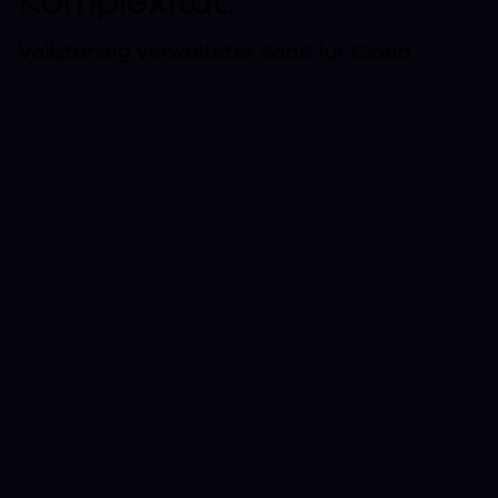
Komplexität.
Vollständig verwalteter SaaS für Cloud
Cyberresiliente
Unternehmen
schützen ihre cloud
mit Clumio
Unternehmen vertrauen auf Clumio,
um Daten im Petabyte-Bereich in
AWS und Google Cloud zu schützen