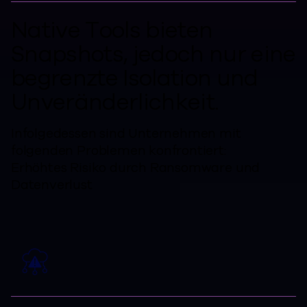
Native Tools bieten
Snapshots, jedoch nur eine
begrenzte Isolation und
Unveränderlichkeit.
Infolgedessen sind Unternehmen mit
folgenden Problemen konfrontiert:
Erhöhtes Risiko durch Ransomware und
Datenverlust