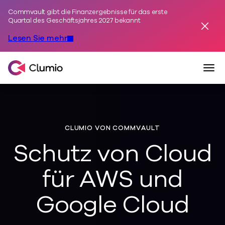
Commvault gibt die Finanzergebnisse für das erste
Zum Inhalt springen
Quartal des Geschäftsjahres 2027 bekannt
Alarm
Lesen Sie mehr
Navi
Clumio, ein Commvault-Unternehmen
CLUMIO VON COMMVAULT
Schutz von Cloud
für AWS und
Google Cloud