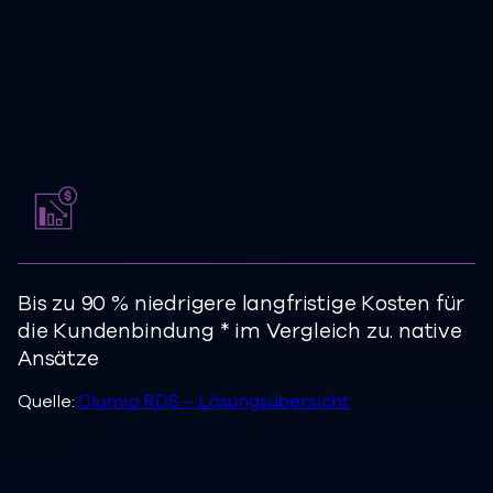
Commvault zum Schutz ihrer
Workloads einsetzen, erzielen in der
Regel folgende Ergebnisse:
Bis zu
90 %
niedrigere langfristige Kosten für
die Kundenbindung
*
im Vergleich zu
.
native
Ansätze
Quelle:
Clumio RDS – Lösungsübersicht