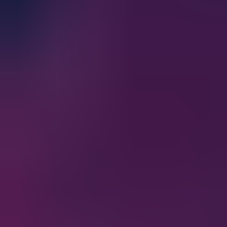
Wie trägt Clumio dazu bei, dass meine Amazon
RDS-/Aurora-Daten den Vorschriften
entsprechen?
Wie schützt Clumio meine Amazon EC2- und
EBS-Daten?
Wie schützt Clumio vor Ransomware in AWS und
Google Cloud?
Inwiefern unterscheidet sich Clumio von AWS-
Snapshots?