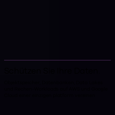
Backups ist einfach.
Auf die
Wiederherstellung
kommt es an.
Schützen Sie Ihre Daten.
Objektspeicher, Datenbanken, Data Lakes
und Rechen-Workloads auf AWS und Google
Cloud einer einzigen platform vereinen