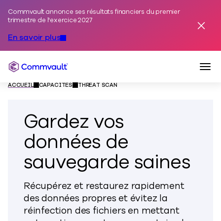
Commvault annonce ses résultats financiers du premier
Skip to content
trimestre de l'exercice 2027
Annuler
En savoir plus
Togg
Commvault
ACCUEIL
CAPACITÉS
THREAT SCAN
Gardez vos
données de
sauvegarde saines
Récupérez et restaurez rapidement
des données propres et évitez la
réinfection des fichiers en mettant