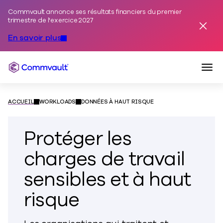
Commvault annonce ses résultats financiers du premier
Skip to content
trimestre de l'exercice 2027
Annuler
En savoir plus
Togg
Commvault
ACCUEIL
WORKLOADS
DONNÉES À HAUT RISQUE
Protéger les
charges de travail
sensibles et à haut
risque