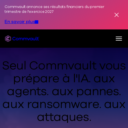
Commvault annonce ses résultats financiers du premier
Skip to content
trimestre de l'exercice 2027
Annuler
En savoir plus
Togg
Commvault
Seul Commvault vous
prépare
à l'IA.
aux
agents.
aux pannes.
aux ransomware.
aux
attaques.