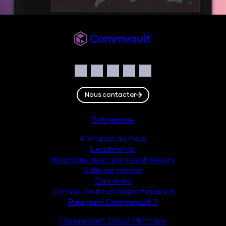
Commvault
Social
Facebook
Instagram
LinkedIn
Twitter
YouTube
Nous contacter
Pied de page
Entreprise
À propos de nous
Leadership
Relations avec les investisseurs
Salle de presse
Carrières
Communauté et appartenance
Pourquoi Commvault ?
Commvault Cloud Platform