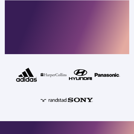
Les entreprises les
plus résilientes du
monde s'appuient
sur Commvault