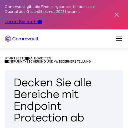
Commvault gibt die Finanzergebnisse für das erste
Zum Inhalt springen
Quartal des Geschäftsjahres 2027 bekannt
Alarm
Lesen Sie mehr
Navi
Commvault
STARTSEITE
FÄHIGKEITEN
ENDPUNKT-SICHERUNG UND -WIEDERHERSTELLUNG
Decken Sie alle
Bereiche mit
Endpoint
Protection ab