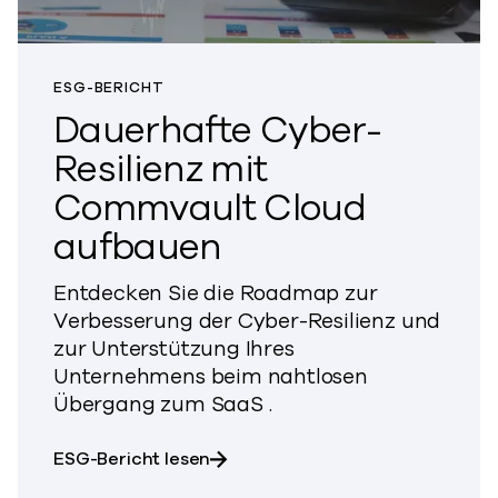
ESG-BERICHT
Dauerhafte Cyber-
Resilienz mit
Commvault Cloud
aufbauen
Entdecken Sie die Roadmap zur
Verbesserung der Cyber-Resilienz und
zur Unterstützung Ihres
Unternehmens beim nahtlosen
Übergang zum SaaS .
über den Aufbau einer dauerhaften C
ESG-Bericht
lesen