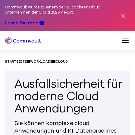
Commvault wurde zu einem der 20 coolsten Cloud
Zum Inhalt springen
unternehmen der Cloud 2026 gekürt.
Alarm
Lesen Sie mehr
Navi
Commvault
STARTSEITE
WORKLOADS
CLOUD
Ausfallsicherheit für
moderne Cloud
Anwendungen
Sie können komplexe cloud
Anwendungen und KI-Datenpipelines