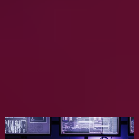
¿Por qué son importantes backup la
recuperación para las plataformas de IA y
análisis de datos?
Explora los recursos
de Clumio