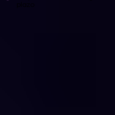
plazo
TESTIMONIOS DE CLIENTES
Las empresas
resilientes ante las
amenazas
cibernéticas
protegen sus Cloud