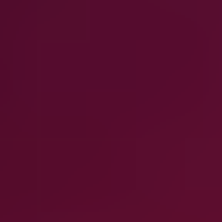
¿Qué cargas de trabajo protege Clumio?
¿Cómo ayuda Clumio a reducir backup ?
¿Puede Clumio cumplir con los requisitos de
cumplimiento normativo y retención?
¿Es Clumio adecuado para entornos grandes
con varias cuentas?
¿Cómo se complementan entre sí las diferentes
soluciones de Clumio?