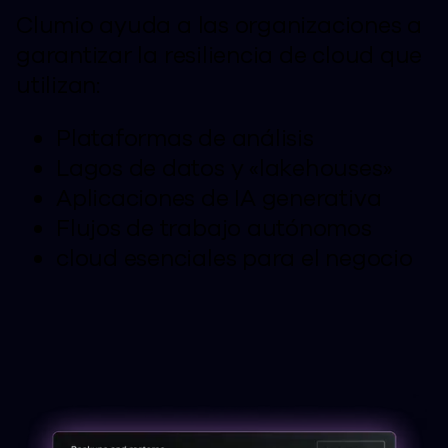
Clumio ayuda a las organizaciones a
garantizar la resiliencia de cloud que
utilizan:
Plataformas de análisis
Lagos de datos y «lakehouses»
Aplicaciones de IA generativa
Flujos de trabajo autónomos
cloud esenciales para el negocio