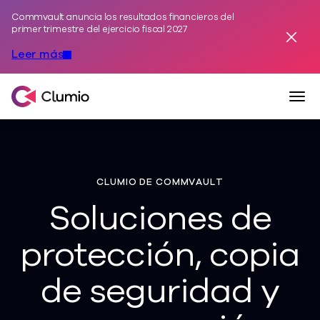
Commvault anuncia los resultados financieros del
Ir al contenido
primer trimestre del ejercicio fiscal 2027
Desest
Leer más
Alte
Clumio, una empresa de Commvault
CLUMIO DE COMMVAULT
Soluciones de
protección, copia
de seguridad y