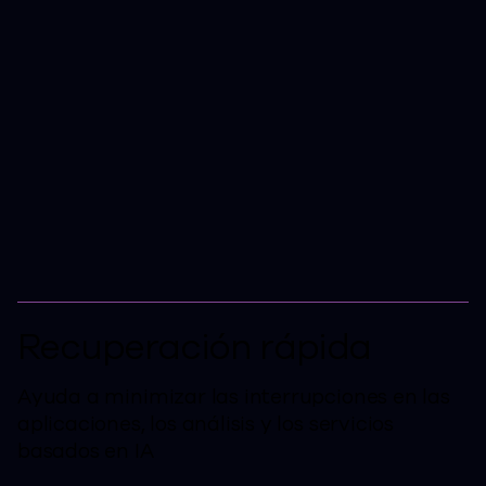
Platform única Platform
proteger, recuperar y
gestionar Cloud , el
análisis de datos y las
iniciativas de IA.
Recuperación rápida
Ayuda a minimizar las interrupciones en las
aplicaciones, los análisis y los servicios
basados en IA