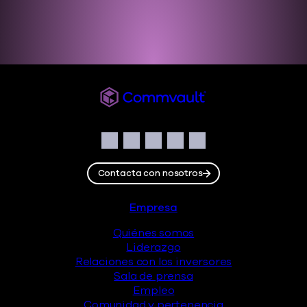
Commvault
Social
Facebook
Instagram
LinkedIn
Twitter
YouTube
Contacta con nosotros
Pie de página
Empresa
Quiénes somos
Liderazgo
Relaciones con los inversores
Sala de prensa
Empleo
Comunidad y pertenencia