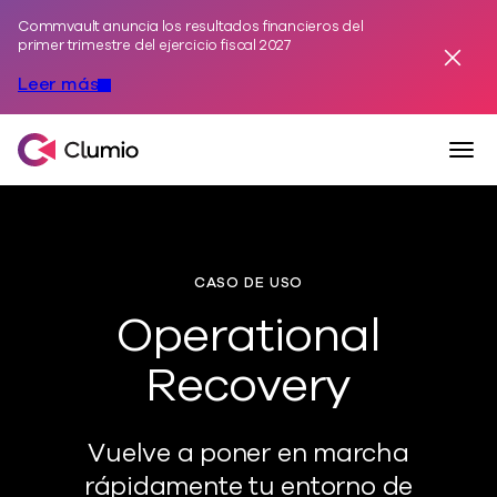
Commvault anuncia los resultados financieros del
Ir al contenido
primer trimestre del ejercicio fiscal 2027
Desest
Leer más
Alte
Clumio, una empresa de Commvault
CASO DE USO
Operational
Recovery
Vuelve a poner en marcha
rápidamente tu entorno de