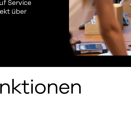
uf Service
ekt über
unktionen