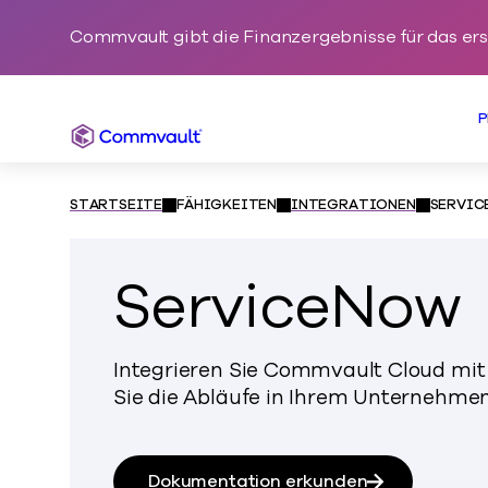
Commvault gibt die Finanzergebnisse für das er
P
Commvault
STARTSEITE
FÄHIGKEITEN
INTEGRATIONEN
SERVIC
ServiceNow
Integrieren Sie Commvault Cloud mi
Sie die Abläufe in Ihrem Unternehmen
Dokumentation erkunden