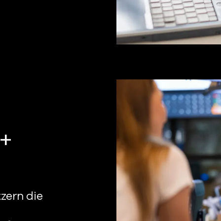
 +
zern die