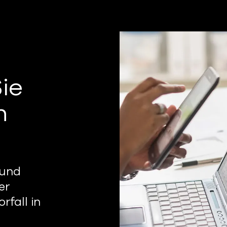
ie
n
 und
er
rfall in