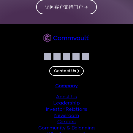
访问客户支持门户
Commvault
Social
Facebook
Instagram
LinkedIn
Twitter
YouTube
Contact Us
Footer
Company
About Us
Leadership
Investor Relations
Newsroom
Careers
Community & Belonging