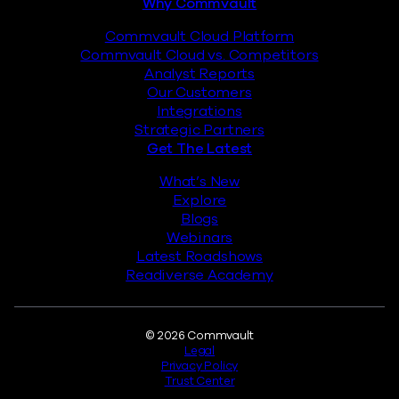
Why Commvault
Commvault Cloud Platform
Commvault Cloud vs. Competitors
Analyst Reports
Our Customers
Integrations
Strategic Partners
Get The Latest
What’s New
Explore
Blogs
Webinars
Latest Roadshows
Readiverse Academy
Legal
© 2026 Commvault
Legal
Privacy Policy
Trust Center