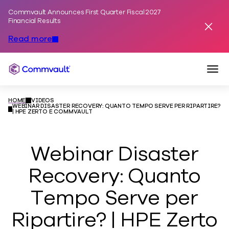
Commvault Announces First Quarter Fiscal 2027
Skip to content
Financial Results
Dismis
Read more
Togg
Commvault
HOME
VIDEOS
WEBINAR DISASTER RECOVERY: QUANTO TEMPO SERVE PER RIPARTIRE?
| HPE ZERTO E COMMVAULT
Webinar Disaster
Recovery: Quanto
Tempo Serve per
Ripartire? | HPE Zerto