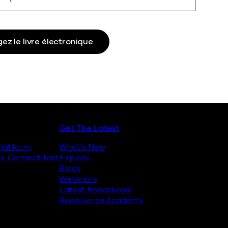
ez le livre électronique
Get The Latest
latform
What’s New
s. Competitors
Explore
Blogs
Webinars
Latest Roadshows
Readiverse Academy