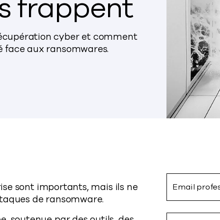
 frappent
 récupération cyber et comment
ité face aux ransomwares.
rise sont importants, mais ils ne
Email profe
attaques de ransomware.
, soutenue par des outils, des