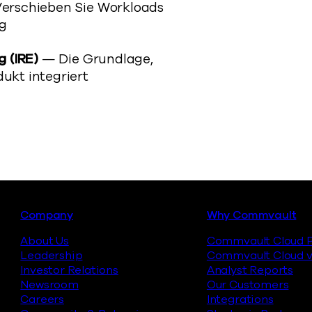
erschieben Sie Workloads
ng
 (IRE)
— Die Grundlage,
dukt integriert
Footer
Company
Why Commvault
About Us
Commvault Cloud P
Leadership
Commvault Cloud v
Investor Relations
Analyst Reports
Newsroom
Our Customers
Careers
Integrations