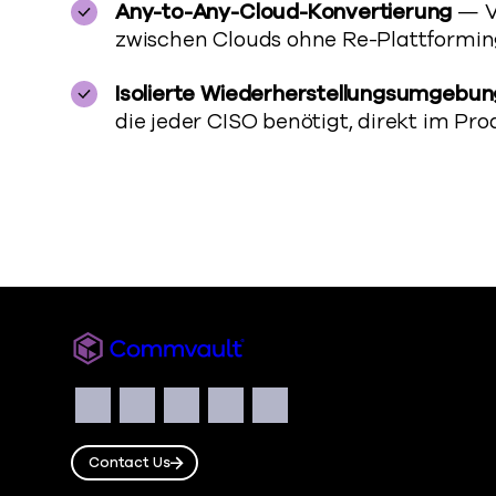
Any-to-Any-Cloud-Konvertierung
— V
zwischen Clouds ohne Re-Plattformi
Isolierte Wiederherstellungsumgebung
die jeder CISO benötigt, direkt im Pro
Commvault
Social
Facebook
Instagram
LinkedIn
Twitter
YouTube
Contact Us