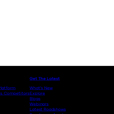
Get The Latest
latform
What’s New
s. Competitors
Explore
Blogs
Webinars
Latest Roadshows