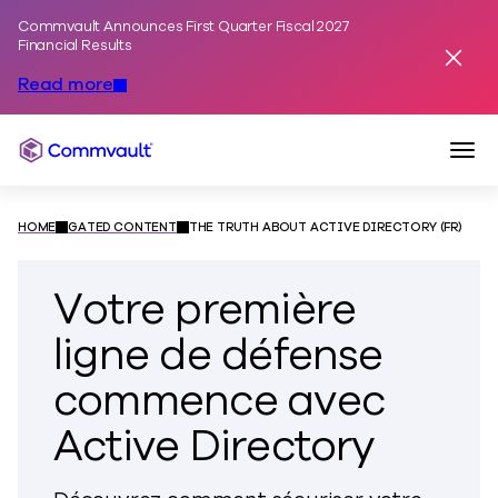
Commvault Announces First Quarter Fiscal 2027
Skip to content
Financial Results
Dismis
Read more
Togg
Commvault
HOME
GATED CONTENT
THE TRUTH ABOUT ACTIVE DIRECTORY (FR)
Votre première
ligne de défense
commence avec
Active Directory