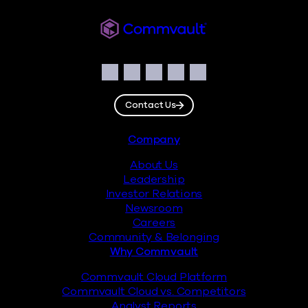
Commvault
Social
Facebook
Instagram
LinkedIn
Twitter
YouTube
Contact Us
Footer
Company
About Us
Leadership
Investor Relations
Newsroom
Careers
Community & Belonging
Why Commvault
Commvault Cloud Platform
Commvault Cloud vs. Competitors
Analyst Reports